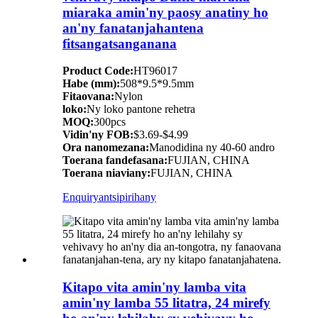
miaraka amin'ny paosy anatiny ho
an'ny fanatanjahantena
fitsangatsanganana
Product Code:
HT96017
Habe (mm):
508*9.5*9.5mm
Fitaovana:
Nylon
loko:
Ny loko pantone rehetra
MOQ:
300pcs
Vidin'ny FOB:
$3.69-$4.99
Ora nanomezana:
Manodidina ny 40-60 andro
Toerana fandefasana:
FUJIAN, CHINA
Toerana niaviany:
FUJIAN, CHINA
Enquiry
antsipirihany
Kitapo vita amin'ny lamba vita
amin'ny lamba 55 litatra, 24 mirefy