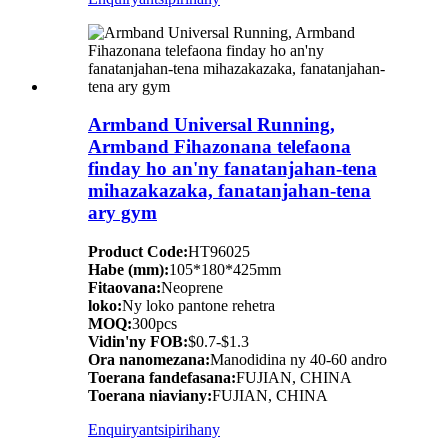
Armband Universal Running,
Armband Fihazonana telefaona
finday ho an'ny fanatanjahan-tena
mihazakazaka, fanatanjahan-tena
ary gym
Product Code:
HT96025
Habe (mm):
105*180*425mm
Fitaovana:
Neoprene
loko:
Ny loko pantone rehetra
MOQ:
300pcs
Vidin'ny FOB:
$0.7-$1.3
Ora nanomezana:
Manodidina ny 40-60 andro
Toerana fandefasana:
FUJIAN, CHINA
Toerana niaviany:
FUJIAN, CHINA
Enquiry
antsipirihany