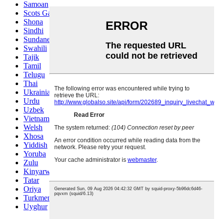
Samoan
Scots Gaelic
Shona
Sindhi
Sundanese
Swahili
Tajik
Tamil
Telugu
Thai
Ukrainian
Urdu
Uzbek
Vietnamese
Welsh
Xhosa
Yiddish
Yoruba
Zulu
Kinyarwanda
Tatar
Oriya
Turkmen
Uyghur