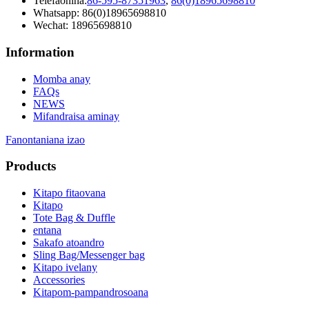
Telefaonina:
86-595-87351963
,
86(0)18965698810
Whatsapp: 86(0)18965698810
Wechat: 18965698810
Information
Momba anay
FAQs
NEWS
Mifandraisa aminay
Fanontaniana izao
Products
Kitapo fitaovana
Kitapo
Tote Bag & Duffle
entana
Sakafo atoandro
Sling Bag/Messenger bag
Kitapo ivelany
Accessories
Kitapom-pampandrosoana