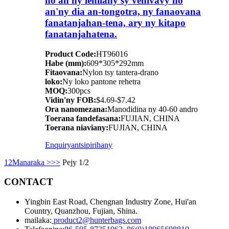
ho an'ny lehilahy sy vehivavy ho
an'ny dia an-tongotra, ny fanaovana
fanatanjahan-tena, ary ny kitapo
fanatanjahatena.
Product Code:
HT96016
Habe (mm):
609*305*292mm
Fitaovana:
Nylon tsy tantera-drano
loko:
Ny loko pantone rehetra
MOQ:
300pcs
Vidin'ny FOB:
$4.69-$7.42
Ora nanomezana:
Manodidina ny 40-60 andro
Toerana fandefasana:
FUJIAN, CHINA
Toerana niaviany:
FUJIAN, CHINA
Enquiry
antsipirihany
1
2
Manaraka >
>>
Pejy 1/2
CONTACT
Yingbin East Road, Chengnan Industry Zone, Hui'an
Country, Quanzhou, Fujian, Shina.
mailaka:
product2@hunterbags.com