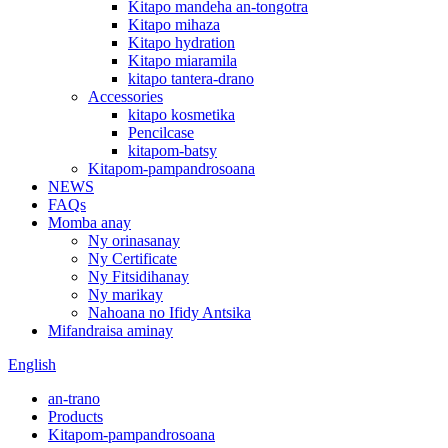
Kitapo mandeha an-tongotra
Kitapo mihaza
Kitapo hydration
Kitapo miaramila
kitapo tantera-drano
Accessories
kitapo kosmetika
Pencilcase
kitapom-batsy
Kitapom-pampandrosoana
NEWS
FAQs
Momba anay
Ny orinasanay
Ny Certificate
Ny Fitsidihanay
Ny marikay
Nahoana no Ifidy Antsika
Mifandraisa aminay
English
an-trano
Products
Kitapom-pampandrosoana