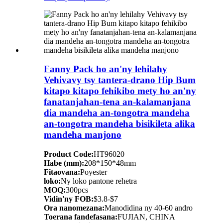
Fanny Pack ho an'ny lehilahy
Vehivavy tsy tantera-drano Hip Bum
kitapo kitapo fehikibo mety ho an'ny
fanatanjahan-tena an-kalamanjana
dia mandeha an-tongotra mandeha
an-tongotra mandeha bisikileta alika
mandeha manjono
Product Code:
HT96020
Habe (mm):
208*150*48mm
Fitaovana:
Poyester
loko:
Ny loko pantone rehetra
MOQ:
300pcs
Vidin'ny FOB:
$3.8-$7
Ora nanomezana:
Manodidina ny 40-60 andro
Toerana fandefasana:
FUJIAN, CHINA