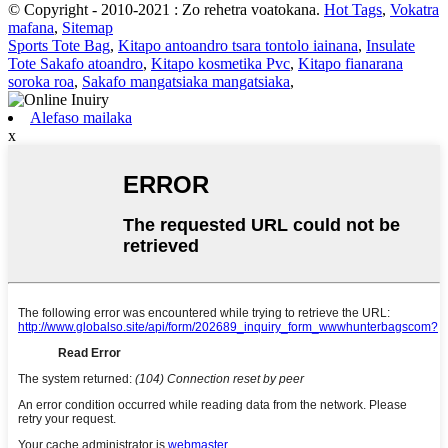
© Copyright - 2010-2021 : Zo rehetra voatokana.
Hot Tags
,
Vokatra
mafana
,
Sitemap
Sports Tote Bag
,
Kitapo antoandro tsara tontolo iainana
,
Insulate
Tote Sakafo atoandro
,
Kitapo kosmetika Pvc
,
Kitapo fianarana
soroka roa
,
Sakafo mangatsiaka mangatsiaka
,
Alefaso mailaka
x