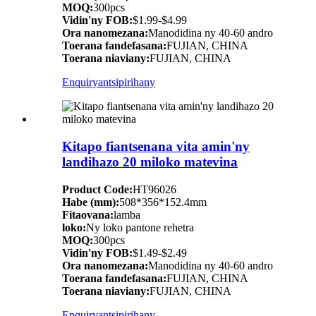
MOQ:
300pcs
Vidin'ny FOB:
$1.99-$4.99
Ora nanomezana:
Manodidina ny 40-60 andro
Toerana fandefasana:
FUJIAN, CHINA
Toerana niaviany:
FUJIAN, CHINA
Enquiry
antsipirihany
Kitapo fiantsenana vita amin'ny
landihazo 20 miloko matevina
Product Code:
HT96026
Habe (mm):
508*356*152.4mm
Fitaovana:
lamba
loko:
Ny loko pantone rehetra
MOQ:
300pcs
Vidin'ny FOB:
$1.49-$2.49
Ora nanomezana:
Manodidina ny 40-60 andro
Toerana fandefasana:
FUJIAN, CHINA
Toerana niaviany:
FUJIAN, CHINA
Enquiry
antsipirihany