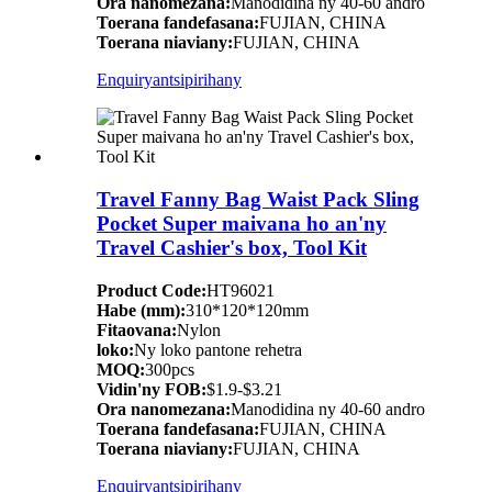
Ora nanomezana:
Manodidina ny 40-60 andro
Toerana fandefasana:
FUJIAN, CHINA
Toerana niaviany:
FUJIAN, CHINA
Enquiry
antsipirihany
Travel Fanny Bag Waist Pack Sling
Pocket Super maivana ho an'ny
Travel Cashier's box, Tool Kit
Product Code:
HT96021
Habe (mm):
310*120*120mm
Fitaovana:
Nylon
loko:
Ny loko pantone rehetra
MOQ:
300pcs
Vidin'ny FOB:
$1.9-$3.21
Ora nanomezana:
Manodidina ny 40-60 andro
Toerana fandefasana:
FUJIAN, CHINA
Toerana niaviany:
FUJIAN, CHINA
Enquiry
antsipirihany