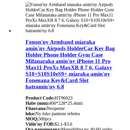
Fonon'ny Armband miaraka
amin'ny Airpods HolderCar Key Bag
Holder Phone Holder Gym Case
Mifanaraka amin'ny iPhone 11 Pro
Max11 ProXs MaxXR 8 7 6, Galaxy
S10+S10S10eS9+ miaraka amin'ny
Fonenana Key&Card Slot
hatramin'ny 6.8
Product Code:
HT96023
Habe (mm):
406*228*25.4mm
Fitaovana:
Neoprene
loko:
Ny loko pantone rehetra
MOQ:
300pcs
Vidin'ny FOB:
$2.1-$3.6
Ora nanomezana:
Manodidina ny 40-60 andro