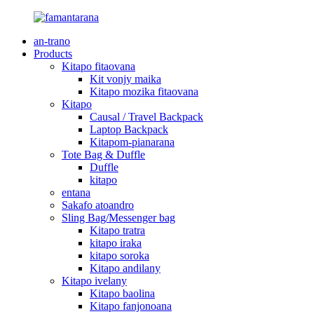
an-trano
Products
Kitapo fitaovana
Kit vonjy maika
Kitapo mozika fitaovana
Kitapo
Causal / Travel Backpack
Laptop Backpack
Kitapom-pianarana
Tote Bag & Duffle
Duffle
kitapo
entana
Sakafo atoandro
Sling Bag/Messenger bag
Kitapo tratra
kitapo iraka
kitapo soroka
Kitapo andilany
Kitapo ivelany
Kitapo baolina
Kitapo fanjonoana