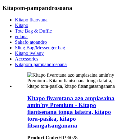
Kitapom-pampandrosoana
Kitapo fitaovana
Kitapo
Tote Bag & Duffle
entana
Sakafo atoandro
Sling Bag/Messenger bag
Kitapo ivelany
Accessories
Kitapom-pampandrosoana
Kitapo fivarotana azo ampiasaina
amin'ny Premium - Kitapo
fiantsenana tonga lafatra, kitapo
tora-pasika, kitapo
fitsangatsanganana
Product Code:
HT96028