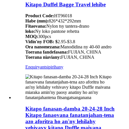
Kitapo Duffel Bagge Travel lehibe
Product Code:
HT96018
Habe (mm):
826*432*292mm
Fitaovana:
Nylon tsy tantera-drano
loko:
Ny loko pantone rehetra
MOQ:
300pcs
Vidin'ny FOB: $
2.95-$3.8
Ora nanomezana:
Manodidina ny 40-60 andro
Toerana fandefasana:
FUJIAN, CHINA
Toerana niaviany:
FUJIAN, CHINA
Enquiry
antsipirihany
Kitapo fanasan-damba 20-24-28 Inch
Kitapo fanaovana fanatanjahan-tena
azo aforitra ho an'ny lehilahy
vehivavy kitapo Duffle maivana