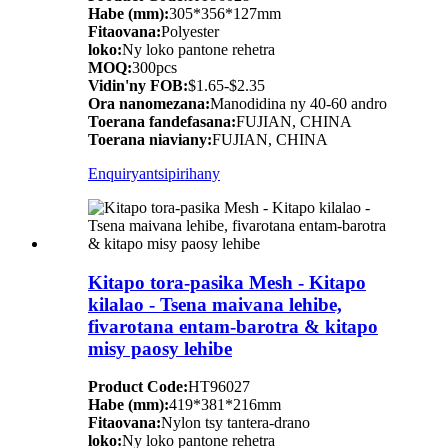
Habe (mm):
305*356*127mm
Fitaovana:
Polyester
loko:
Ny loko pantone rehetra
MOQ:
300pcs
Vidin'ny FOB:
$1.65-$2.35
Ora nanomezana:
Manodidina ny 40-60 andro
Toerana fandefasana:
FUJIAN, CHINA
Toerana niaviany:
FUJIAN, CHINA
Enquiry
antsipirihany
Kitapo tora-pasika Mesh - Kitapo
kilalao - Tsena maivana lehibe,
fivarotana entam-barotra & kitapo
misy paosy lehibe
Product Code:
HT96027
Habe (mm):
419*381*216mm
Fitaovana:
Nylon tsy tantera-drano
loko:
Ny loko pantone rehetra