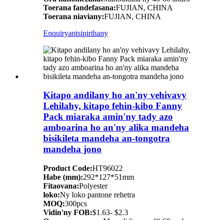
Toerana fandefasana:
FUJIAN, CHINA
Toerana niaviany:
FUJIAN, CHINA
Enquiry
antsipirihany
Kitapo andilany ho an'ny vehivavy
Lehilahy, kitapo fehin-kibo Fanny
Pack miaraka amin'ny tady azo
amboarina ho an'ny alika mandeha
bisikileta mandeha an-tongotra
mandeha jono
Product Code:
HT96022
Habe (mm):
292*127*51mm
Fitaovana:
Polyester
loko:
Ny loko pantone rehetra
MOQ:
300pcs
Vidin'ny FOB:
$1.63- $2.3