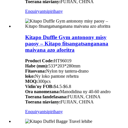
Toerana niaviany:
FUJIAN, CHINA
Enquiry
antsipirihany
Kitapo Duffle Gym antonony misy
paosy – Kitapo fitsangatsanganana
maivana azo aforitra
Product Code:
HT96019
Habe (mm):
533*203*280mm
Fitaovana:
Nylon tsy tantera-drano
loko:
Ny loko pantone rehetra
MOQ:
300pcs
Vidin'ny FOB:
$4.5-$6.8
Ora nanomezana:
Manodidina ny 40-60 andro
Toerana fandefasana:
FUJIAN, CHINA
Toerana niaviany:
FUJIAN, CHINA
Enquiry
antsipirihany