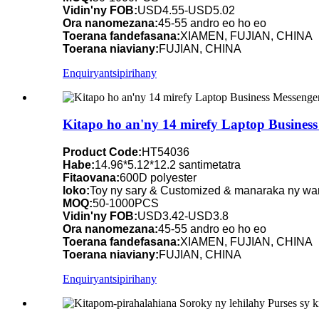
Vidin'ny FOB:
USD4.55-USD5.02
Ora nanomezana:
45-55 andro eo ho eo
Toerana fandefasana:
XIAMEN, FUJIAN, CHINA
Toerana niaviany:
FUJIAN, CHINA
Enquiry
antsipirihany
Kitapo ho an'ny 14 mirefy Laptop Business
Product Code:
HT54036
Habe:
14.96*5.12*12.2 santimetatra
Fitaovana:
600D polyester
loko:
Toy ny sary & Customized & manaraka ny wa
MOQ:
50-1000PCS
Vidin'ny FOB:
USD3.42-USD3.8
Ora nanomezana:
45-55 andro eo ho eo
Toerana fandefasana:
XIAMEN, FUJIAN, CHINA
Toerana niaviany:
FUJIAN, CHINA
Enquiry
antsipirihany