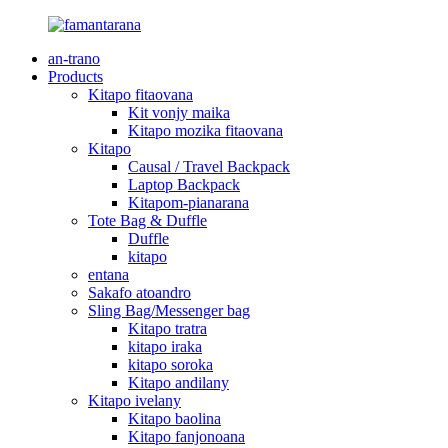
an-trano
Products
Kitapo fitaovana
Kit vonjy maika
Kitapo mozika fitaovana
Kitapo
Causal / Travel Backpack
Laptop Backpack
Kitapom-pianarana
Tote Bag & Duffle
Duffle
kitapo
entana
Sakafo atoandro
Sling Bag/Messenger bag
Kitapo tratra
kitapo iraka
kitapo soroka
Kitapo andilany
Kitapo ivelany
Kitapo baolina
Kitapo fanjonoana