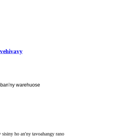
 vehivavy
mban'ny warehuose