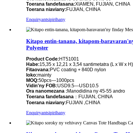
Toerana fandefasana:
XIAMEN, FUJIAN, CHINA
Toerana niaviany:
FUJIAN, CHINA
Enquiry
antsipirihany
Kitapo entin-tanana, kitapom-baravaran'
Polyester
Product Code:
HT51001
Habe:
15,35 x 12,21 x 3,54 santimetatra (L x W x H)
Fitaovana:
PVC coating + 840D nylon
loko:
mainty
MOQ:
50pcs—1000pcs
Vidin'ny FOB:
USD9.5—USD10.5
Ora nanomezana :
Manodidina ny 45-55 andro
Toerana fandefasana
：FUJIAN, CHINA
Toerana niaviany
:FUJIAN ,CHINA
Enquiry
antsipirihany