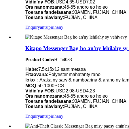
Vidin'ny FOB:
USD4.65-USD7.02
Ora nanomezana:
45-55 andro eo ho eo
Toerana fandefasana:
XIAMEN, FUJIAN, CHINA
Toerana niaviany:
FUJIAN, CHINA
Enquiry
antsipirihany
Kitapo Messenger Bag ho an'ny lehilahy sy
Product Code:
HT54033
Habe:
7.5x15x12 santimetatra
Fitaovana:
Polyester mahatanty rano
loko
：Araka ny sary & namboarina & araho ny la
MOQ:
50-1000PCS
Vidin'ny FOB:
USD2.08-USD4.23
Ora nanomezana:
45-55 andro eo ho eo
Toerana fandefasana:
XIAMEN, FUJIAN, CHINA
Toerana niaviany:
FUJIAN, CHINA
Enquiry
antsipirihany