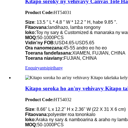
Kitapo soroky ny vehivavy Canvas Tote
Product Code:
HT54031
Size
: 13.5 ″ L * 4.8 ″ W * 12.2 ″ H, habe 9.85 ″.
Fitaovana:
landihazo, lamba rongony
loko:
Toy ny sary & Customized & manaraka ny wa
MOQ:
50-1000PCS
Vidin'ny FOB:
USD4.65-USD5.65
Ora nanomezana:
45-55 andro eo ho eo
Toerana fandefasana:
XIAMEN, FUJIAN, CHINA
Toerana niaviany:
FUJIAN, CHINA
Enquiry
antsipirihany
Kitapo soroka ho an'ny vehivavy Kitapo ta
Product Code:
HT54032
Size
: 8.66" L x 12.2" H x 2.36" W (22 X 31 X 6 cm)
Fitaovana:
polyester roa tononkalo
loko
:Araka ny sary & namboarina & araho ny lam
MOQ:
50-1000PCS