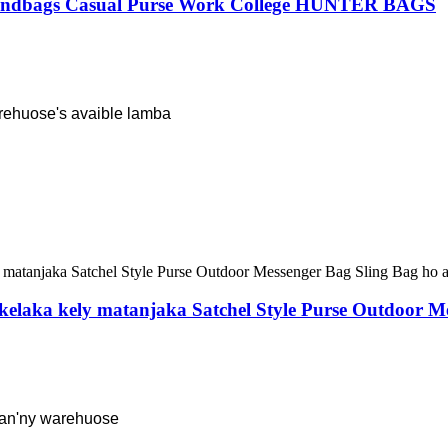
 Handbags Casual Purse Work College HUNTER BAGS
rehuose's avaible lamba
kelaka kely matanjaka Satchel Style Purse Outdoor Me
ban'ny warehuose