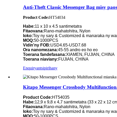
Anti-Theft Classic Messenger Bag misy pao
Product Code:
HT54034
Habe:
11 x 10 x 4.5 santimetatra
Fitaovana:
Rano-mahatohitra, Nylon
loko:
Toy ny sary & Customized & manaraka ny wa
MOQ:
50-1000PCS
Vidin'ny FOB:
USD4.65-USD7.68
Ora nanomezana:
45-55 andro eo ho eo
Toerana fandefasana:
XIAMEN, FUJIAN, CHINA
Toerana niaviany:
FUJIAN, CHINA
Enquiry
antsipirihany
Kitapo Messenger Crossbody Multifunctio
Product Code:
HT54035
Habe:
12,9 x 9,8 x 4,7 santimetatra (33 x 22 x 12 c
Fitaovana:
Rano-mahatohitra, Nylon
loko:
Toy ny sary & Customized & manaraka ny wa
MOQ:
50-1000PCS