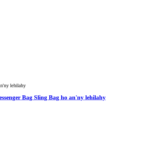
ssenger Bag Sling Bag ho an'ny lehilahy