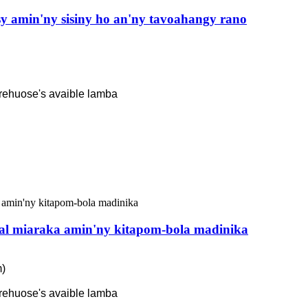
sy amin'ny sisiny ho an'ny tavoahangy rano
rehuose's avaible lamba
nal miaraka amin'ny kitapom-bola madinika
m)
rehuose's avaible lamba