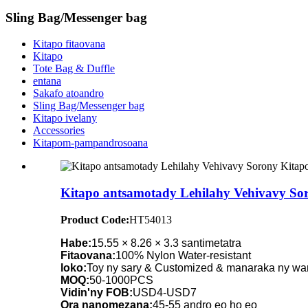
Sling Bag/Messenger bag
Kitapo fitaovana
Kitapo
Tote Bag & Duffle
entana
Sakafo atoandro
Sling Bag/Messenger bag
Kitapo ivelany
Accessories
Kitapom-pampandrosoana
Kitapo antsamotady Lehilahy Vehivavy Sor
Product Code:
HT54013
Habe:
15.55 × 8.26 × 3.3 santimetatra
Fitaovana:
100% Nylon Water-resistant
loko:
Toy ny sary & Customized & manaraka ny wa
MOQ:
50-1000PCS
Vidin'ny FOB:
USD4-USD7
Ora nanomezana:
45-55 andro eo ho eo