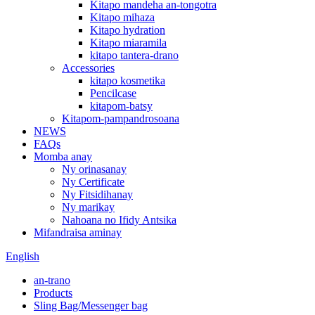
Kitapo mandeha an-tongotra
Kitapo mihaza
Kitapo hydration
Kitapo miaramila
kitapo tantera-drano
Accessories
kitapo kosmetika
Pencilcase
kitapom-batsy
Kitapom-pampandrosoana
NEWS
FAQs
Momba anay
Ny orinasanay
Ny Certificate
Ny Fitsidihanay
Ny marikay
Nahoana no Ifidy Antsika
Mifandraisa aminay
English
an-trano
Products
Sling Bag/Messenger bag